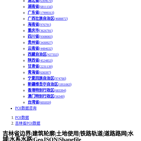
湖北省
(
)
6304670
湖南省
(
)
6811156
广东省
(
)
17999313
广西壮族自治区
(
)
4688872
海南省
(
)
976791
重庆市
(
)
3626781
四川省
(
)
9308083
贵州省
(
)
3430927
云南省
(
)
4484632
西藏自治区
(
)
427355
陕西省
(
)
4524853
甘肃省
(
)
2231139
青海省
(
)
630397
宁夏回族自治区
(
)
974766
新疆维吾尔自治区
(
)
1951063
香港特别行政区
(
)
683394
澳门特别行政区
(
)
56349
台湾省
(
)
605059
POI数据咨询
POI数据
吉林省POI数据
吉林省边界|建筑轮廓|土地使用|铁路轨道|道路路网|水
域|水系水路|GeoJSON|Shapefile