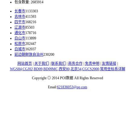
包含数量:
2685914
长春市
1133303
吉林市
411593
四平市
168216
辽源市
85503
通化市
178716
白山市
113899
松原市
202447
白城市
162037
延边朝鲜族自治州
230200
网站首页
|
关于我们
|
联系我们
|
商务合作
|
免责申明
|
友情链接
|
WGS84,CGJ02,BD09,BD09MC,西安80,北京54,CGCS2000,常用坐标系详解
Copyright ◎ 2014 POI数据 All Rights Reserved
Email:
621836053@qq.com