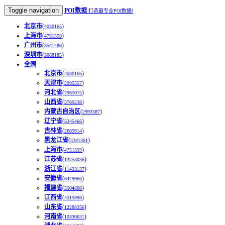
Toggle navigation
POI数据
打造最专业POI数据!
北京市
(
)
4030165
上海市
(
)
4751559
广州市
(
)
3541486
深圳市
(
)
3068185
全国
北京市
(
)
4030165
天津市
(
)
2095557
河北省
(
)
7965075
山西省
(
)
3769238
内蒙古自治区
(
)
2993387
辽宁省
(
)
5245466
吉林省
(
)
2685914
黑龙江省
(
)
3281361
上海市
(
)
4751559
江苏省
(
)
13753036
浙江省
(
)
11423137
安徽省
(
)
6479966
福建省
(
)
5504808
江西省
(
)
4515998
山东省
(
)
12288356
河南省
(
)
10330631