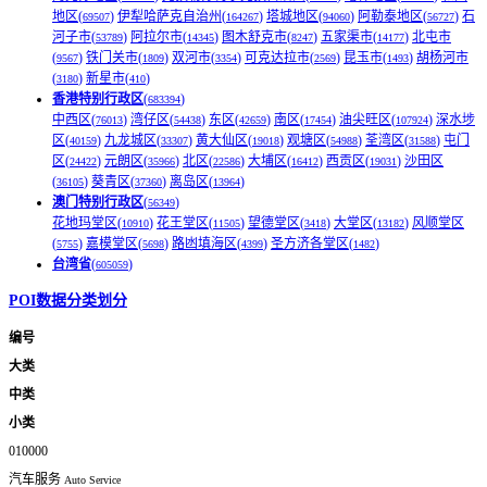
地区(
)
伊犁哈萨克自治州(
)
塔城地区(
)
阿勒泰地区(
)
石
69507
164267
94060
56727
河子市(
)
阿拉尔市(
)
图木舒克市(
)
五家渠市(
)
北屯市
53789
14345
8247
14177
(
)
铁门关市(
)
双河市(
)
可克达拉市(
)
昆玉市(
)
胡杨河市
9567
1809
3354
2569
1493
(
)
新星市(
)
3180
410
香港特别行政区
(
)
683394
中西区(
)
湾仔区(
)
东区(
)
南区(
)
油尖旺区(
)
深水埗
76013
54438
42659
17454
107924
区(
)
九龙城区(
)
黄大仙区(
)
观塘区(
)
荃湾区(
)
屯门
40159
33307
19018
54988
31588
区(
)
元朗区(
)
北区(
)
大埔区(
)
西贡区(
)
沙田区
24422
35966
22586
16412
19031
(
)
葵青区(
)
离岛区(
)
36105
37360
13964
澳门特别行政区
(
)
56349
花地玛堂区(
)
花王堂区(
)
望德堂区(
)
大堂区(
)
风顺堂区
10910
11505
3418
13182
(
)
嘉模堂区(
)
路凼填海区(
)
圣方济各堂区(
)
5755
5698
4399
1482
台湾省
(
)
605059
POI数据分类划分
编号
大类
中类
小类
010000
汽车服务
Auto Service