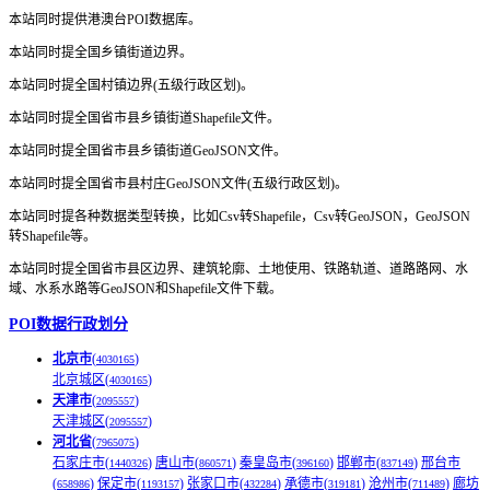
本站同时提供港澳台POI数据库。
本站同时提全国乡镇街道边界。
本站同时提全国村镇边界(五级行政区划)。
本站同时提全国省市县乡镇街道Shapefile文件。
本站同时提全国省市县乡镇街道GeoJSON文件。
本站同时提全国省市县村庄GeoJSON文件(五级行政区划)。
本站同时提各种数据类型转换，比如Csv转Shapefile，Csv转GeoJSON，GeoJSON
转Shapefile等。
本站同时提全国省市县区边界、建筑轮廓、土地使用、铁路轨道、道路路网、水
域、水系水路等GeoJSON和Shapefile文件下载。
POI数据行政划分
北京市
(
)
4030165
北京城区(
)
4030165
天津市
(
)
2095557
天津城区(
)
2095557
河北省
(
)
7965075
石家庄市(
)
唐山市(
)
秦皇岛市(
)
邯郸市(
)
邢台市
1440326
860571
396160
837149
(
)
保定市(
)
张家口市(
)
承德市(
)
沧州市(
)
廊坊
658986
1193157
432284
319181
711489