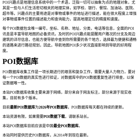
POI兴趣点是地理信息系统中的一个术语，泛指一切可以抽象为点的地理对象，尤
其是一些与人们生活密切相关的地理实体，如学校、银行、餐馆、加油站、医院、
超市等。兴趣点的主要用途是对事物或事件的地址进行描述，能在很大程度上增强
对事物或事件位置的描述能力和查询能力，提高地理定位的精度和速度。
每个POI数据包含唯一编号，坐标、名称、地址、分类，电话等信息，全面的POI
讯息是丰富导航地图的必备资讯，及时的POI兴趣点能提醒用户路况的分支及周边
建筑的详尽信息，也能方便导航中查到你所需要的各个地方，选择最为便捷和通畅
的道路来进行路径规划，因此，导航地图POI多少状况直接影响到导航的好用程
度。
POI数据库
POI数据库收集工作是一项长期进行的艰苦和复杂工作，需要大量人力物力，要对
每一个POI数据的真实性进行验证，对数据库中的POI数据重复性进行排查，以保
证数据唯一性。
本站POI数据库收集主要来源于网络，部分来自于网友标注，部分来源于现实收
集，目前有多个版本。
目前
最新POI数据库
为
2026年POI数据库
，POI数据库每天都在持续的更新。
本站资源有限，如果需要
POI数据下载
，请联系站长。
本站POI数据库目前应该是中国
最全POI数据库
。
本站同时提供历史POI数据库，从2014年到现在最新。