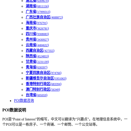
湖北省
(
)
6304670
湖南省
(
)
6811156
广东省
(
)
17999313
广西壮族自治区
(
)
4688872
海南省
(
)
976791
重庆市
(
)
3626781
四川省
(
)
9308083
贵州省
(
)
3430927
云南省
(
)
4484632
西藏自治区
(
)
427355
陕西省
(
)
4524853
甘肃省
(
)
2231139
青海省
(
)
630397
宁夏回族自治区
(
)
974766
新疆维吾尔自治区
(
)
1951063
香港特别行政区
(
)
683394
澳门特别行政区
(
)
56349
台湾省
(
)
605059
POI数据咨询
POI数据说明
POI是“Point of Interest”的缩写，中文可以翻译为“兴趣点”。在地理信息系统中，一
个POI可以是一栋房子、一个商铺、一个邮筒、一个公交站等。