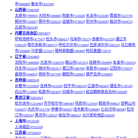
市(
)
衡水市(
)
689988
425784
山西省
(
)
3769238
太原市(
)
大同市(
)
阳泉市(
)
长治市(
)
晋城市(
)
799993
300080
114328
322038
225779
朔州市(
)
晋中市(
)
运城市(
)
忻州市(
)
临汾市(
)
155687
359251
473653
261839
454472
吕梁市(
)
302118
内蒙古自治区
(
)
2993387
呼和浩特市(
)
包头市(
)
乌海市(
)
赤峰市(
)
通辽市
477547
396421
79157
413720
(
)
鄂尔多斯市(
)
呼伦贝尔市(
)
巴彦淖尔市(
)
乌兰察布
249219
309577
271864
209151
市(
)
兴安盟(
)
锡林郭勒盟(
)
阿拉善盟(
)
195868
127421
190469
72973
辽宁省
(
)
5245466
沈阳市(
)
大连市(
)
鞍山市(
)
抚顺市(
)
本溪市(
)
1446908
1109278
347525
204999
139101
丹东市(
)
锦州市(
)
营口市(
)
阜新市(
)
辽阳市(
)
242254
281917
286790
168680
170337
盘锦市(
)
铁岭市(
)
朝阳市(
)
葫芦岛市(
)
184997
207709
228902
226069
吉林省
(
)
2685914
长春市(
)
吉林市(
)
四平市(
)
辽源市(
)
通化市(
)
1133303
411593
168216
85503
178716
白山市(
)
松原市(
)
白城市(
)
延边朝鲜族自治州(
)
113899
202447
162037
230200
黑龙江省
(
)
3281361
哈尔滨市(
)
齐齐哈尔市(
)
鸡西市(
)
鹤岗市(
)
双鸭山市
1221040
349186
121914
89851
(
)
大庆市(
)
伊春市(
)
佳木斯市(
)
七台河市(
)
牡丹
105657
312778
99565
230680
68398
江市(
)
黑河市(
)
绥化市(
)
大兴安岭地区(
)
230542
129312
286012
36426
上海市
(
)
4751559
上海城区(
)
4751559
江苏省
(
)
13753036