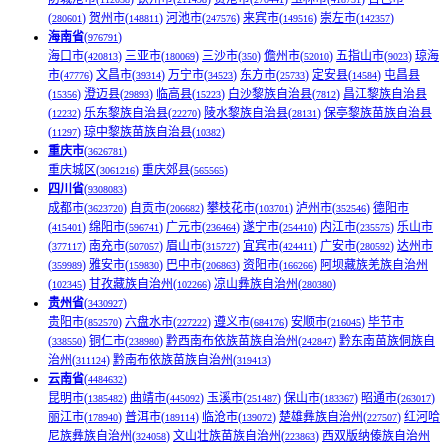
(
)
贺州市(
)
河池市(
)
来宾市(
)
崇左市(
)
280601
148811
247576
149516
142357
海南省
(
)
976791
海口市(
)
三亚市(
)
三沙市(
)
儋州市(
)
五指山市(
)
琼海
420813
180069
350
52010
9023
市(
)
文昌市(
)
万宁市(
)
东方市(
)
定安县(
)
屯昌县
47776
39314
34523
25733
14584
(
)
澄迈县(
)
临高县(
)
白沙黎族自治县(
)
昌江黎族自治县
15356
29893
15223
7812
(
)
乐东黎族自治县(
)
陵水黎族自治县(
)
保亭黎族苗族自治县
12232
22270
28131
(
)
琼中黎族苗族自治县(
)
11297
10382
重庆市
(
)
3626781
重庆城区(
)
重庆郊县(
)
3061216
565565
四川省
(
)
9308083
成都市(
)
自贡市(
)
攀枝花市(
)
泸州市(
)
德阳市
3623720
206682
103701
352546
(
)
绵阳市(
)
广元市(
)
遂宁市(
)
内江市(
)
乐山市
415401
596741
236464
254410
235575
(
)
南充市(
)
眉山市(
)
宜宾市(
)
广安市(
)
达州市
377117
507057
315727
424411
280592
(
)
雅安市(
)
巴中市(
)
资阳市(
)
阿坝藏族羌族自治州
359989
159830
206863
166266
(
)
甘孜藏族自治州(
)
凉山彝族自治州(
)
102345
102266
280380
贵州省
(
)
3430927
贵阳市(
)
六盘水市(
)
遵义市(
)
安顺市(
)
毕节市
852570
227222
684176
216045
(
)
铜仁市(
)
黔西南布依族苗族自治州(
)
黔东南苗族侗族自
338550
238980
242847
治州(
)
黔南布依族苗族自治州(
)
311124
319413
云南省
(
)
4484632
昆明市(
)
曲靖市(
)
玉溪市(
)
保山市(
)
昭通市(
)
1385482
445092
251487
183367
263017
丽江市(
)
普洱市(
)
临沧市(
)
楚雄彝族自治州(
)
红河哈
178940
189114
139072
227507
尼族彝族自治州(
)
文山壮族苗族自治州(
)
西双版纳傣族自治州
324058
223863