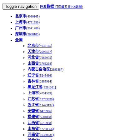
Toggle navigation
POI数据
打造最专业POI数据!
北京市
(
)
4030165
上海市
(
)
4751559
广州市
(
)
3541486
深圳市
(
)
3068185
全国
北京市
(
)
4030165
天津市
(
)
2095557
河北省
(
)
7965075
山西省
(
)
3769238
内蒙古自治区
(
)
2993387
辽宁省
(
)
5245466
吉林省
(
)
2685914
黑龙江省
(
)
3281361
上海市
(
)
4751559
江苏省
(
)
13753036
浙江省
(
)
11423137
安徽省
(
)
6479966
福建省
(
)
5504808
江西省
(
)
4515998
山东省
(
)
12288356
河南省
(
)
10330631