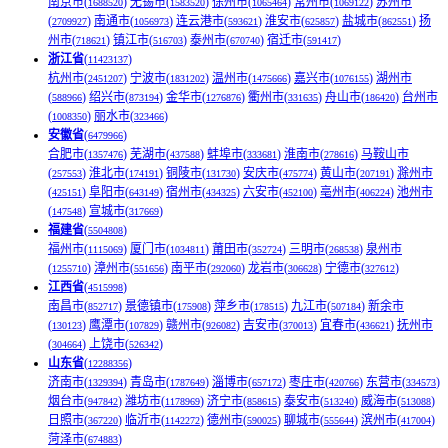
南京市(
)
无锡市(
)
徐州市(
)
常州市(
)
苏州市
1688520
1583520
1065464
1069122
(
)
南通市(
)
连云港市(
)
淮安市(
)
盐城市(
)
扬
2709927
1056973
593621
625857
862551
州市(
)
镇江市(
)
泰州市(
)
宿迁市(
)
718621
516703
670740
591417
浙江省
(
)
11423137
杭州市(
)
宁波市(
)
温州市(
)
嘉兴市(
)
湖州市
2451207
1831202
1475666
1076155
(
)
绍兴市(
)
金华市(
)
衢州市(
)
舟山市(
)
台州市
588966
873194
1276876
331635
186420
(
)
丽水市(
)
1008350
323466
安徽省
(
)
6479966
合肥市(
)
芜湖市(
)
蚌埠市(
)
淮南市(
)
马鞍山市
1357476
437588
333681
278616
(
)
淮北市(
)
铜陵市(
)
安庆市(
)
黄山市(
)
滁州市
257553
174191
131730
475774
207191
(
)
阜阳市(
)
宿州市(
)
六安市(
)
亳州市(
)
池州市
425151
643149
434325
452100
406224
(
)
宣城市(
)
147548
317669
福建省
(
)
5504808
福州市(
)
厦门市(
)
莆田市(
)
三明市(
)
泉州市
1115069
1034811
352724
268538
(
)
漳州市(
)
南平市(
)
龙岩市(
)
宁德市(
)
1255710
551656
292060
306628
327612
江西省
(
)
4515998
南昌市(
)
景德镇市(
)
萍乡市(
)
九江市(
)
新余市
852717
175908
178515
507184
(
)
鹰潭市(
)
赣州市(
)
吉安市(
)
宜春市(
)
抚州市
130123
107829
926082
370013
436621
(
)
上饶市(
)
304664
526342
山东省
(
)
12288356
济南市(
)
青岛市(
)
淄博市(
)
枣庄市(
)
东营市(
)
1329394
1787649
657172
420766
334573
烟台市(
)
潍坊市(
)
济宁市(
)
泰安市(
)
威海市(
)
947842
1178969
858615
513240
513088
日照市(
)
临沂市(
)
德州市(
)
聊城市(
)
滨州市(
)
367220
1142272
590025
555644
417004
菏泽市(
)
674883