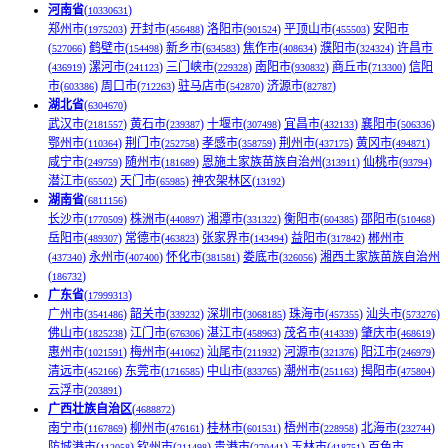
河南省
(
)
10330631
郑州市(
)
开封市(
)
洛阳市(
)
平顶山市(
)
安阳市
1975203
456488
901524
455503
(
)
鹤壁市(
)
新乡市(
)
焦作市(
)
濮阳市(
)
许昌市
527066
154498
634583
408634
324324
(
)
漯河市(
)
三门峡市(
)
南阳市(
)
商丘市(
)
信阳
436919
241123
229328
930832
713300
市(
)
周口市(
)
驻马店市(
)
济源市(
)
603386
712263
542870
82787
湖北省
(
)
6304670
武汉市(
)
黄石市(
)
十堰市(
)
宜昌市(
)
襄阳市(
)
2181557
239387
307498
432133
506336
鄂州市(
)
荆门市(
)
孝感市(
)
荆州市(
)
黄冈市(
)
110364
252758
358759
437175
494871
咸宁市(
)
随州市(
)
恩施土家族苗族自治州(
)
仙桃市(
)
249759
181689
313911
93794
潜江市(
)
天门市(
)
神农架林区(
)
65502
65985
13192
湖南省
(
)
6811156
长沙市(
)
株洲市(
)
湘潭市(
)
衡阳市(
)
邵阳市(
)
1770509
440897
331322
604385
510468
岳阳市(
)
常德市(
)
张家界市(
)
益阳市(
)
郴州市
489307
463823
143494
317842
(
)
永州市(
)
怀化市(
)
娄底市(
)
湘西土家族苗族自治州
437340
407400
381581
326056
(
)
186732
广东省
(
)
17999313
广州市(
)
韶关市(
)
深圳市(
)
珠海市(
)
汕头市(
)
3541486
339232
3068185
457355
573276
佛山市(
)
江门市(
)
湛江市(
)
茂名市(
)
肇庆市(
)
1825238
676306
458963
414339
468619
惠州市(
)
梅州市(
)
汕尾市(
)
河源市(
)
阳江市(
)
1021591
441062
211932
321376
246979
清远市(
)
东莞市(
)
中山市(
)
潮州市(
)
揭阳市(
)
452166
1716585
833765
251163
475804
云浮市(
)
203891
广西壮族自治区
(
)
4688872
南宁市(
)
柳州市(
)
桂林市(
)
梧州市(
)
北海市(
)
1167869
476161
601531
228958
232744
防城港市(
)
钦州市(
)
贵港市(
)
玉林市(
)
百色市
112058
211498
270441
418751