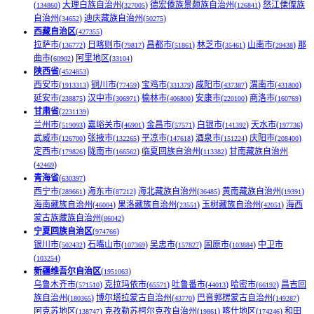
(
)
大理白族自治州(
)
德宏傣族景颇族自治州(
)
怒江傈僳族
134860
327005
126841
自治州(
)
迪庆藏族自治州(
)
34652
50275
西藏自治区
(
)
427355
拉萨市(
)
日喀则市(
)
昌都市(
)
林芝市(
)
山南市(
)
那
136772
79817
51861
35461
29438
曲市(
)
阿里地区(
)
60902
33104
陕西省
(
)
4524853
西安市(
)
铜川市(
)
宝鸡市(
)
咸阳市(
)
渭南市(
)
1913313
77459
331379
437387
431800
延安市(
)
汉中市(
)
榆林市(
)
安康市(
)
商洛市(
)
238875
306971
406800
220100
160769
甘肃省
(
)
2231139
兰州市(
)
嘉峪关市(
)
金昌市(
)
白银市(
)
天水市(
)
519093
46901
57571
141392
197736
武威市(
)
张掖市(
)
平凉市(
)
酒泉市(
)
庆阳市(
)
126700
132265
147618
151224
208400
定西市(
)
陇南市(
)
临夏回族自治州(
)
甘南藏族自治州
179826
166562
113382
(
)
42469
青海省
(
)
630397
西宁市(
)
海东市(
)
海北藏族自治州(
)
黄南藏族自治州(
)
289661
87212
36485
19391
海南藏族自治州(
)
果洛藏族自治州(
)
玉树藏族自治州(
)
海西
46004
23551
42051
蒙古族藏族自治州(
)
86042
宁夏回族自治区
(
)
974766
银川市(
)
石嘴山市(
)
吴忠市(
)
固原市(
)
中卫市
502432
107369
157827
103884
(
)
103254
新疆维吾尔自治区
(
)
1951063
乌鲁木齐市(
)
克拉玛依市(
)
吐鲁番市(
)
哈密市(
)
昌吉回
571510
65571
44013
66192
族自治州(
)
博尔塔拉蒙古自治州(
)
巴音郭楞蒙古自治州(
)
180365
43770
149287
阿克苏地区(
)
克孜勒苏柯尔克孜自治州(
)
喀什地区(
)
和田
138747
19861
174246