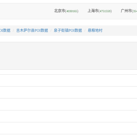
北京市
(
)
上海市
(
)
广州市
(
4030165
4751559
35
OI数据
吉木萨尔县POI数据
泉子街镇POI数据
悬粮地村