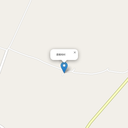
×
悬粮地村