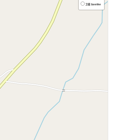
卫星 Satellite