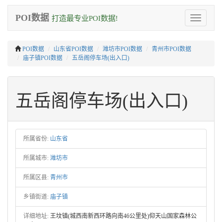
POI数据
打造最专业POI数据!
Toggle
navigation
POI数据
山东省POI数据
潍坊市POI数据
青州市POI数据
庙子镇POI数据
五岳阁停车场(出入口)
五岳阁停车场(出入口)
所属省份:
山东省
所属城市:
潍坊市
所属区县:
青州市
乡镇街道:
庙子镇
详细地址:
王坟镇(城西南新西环路向南46公里处)仰天山国家森林公