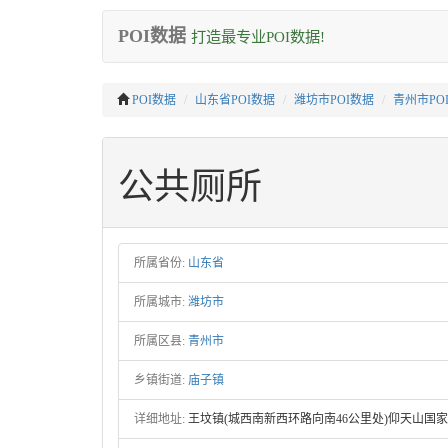
POI数据
打造最专业POI数据!
POI数据
山东省POI数据
潍坊市POI数据
青州市PO
公共厕所
所属省份:
山东省
所属城市:
潍坊市
所属区县:
青州市
乡镇街道:
庙子镇
详细地址:
王坟镇(城西南新西环路向南46公里处)仰天山国