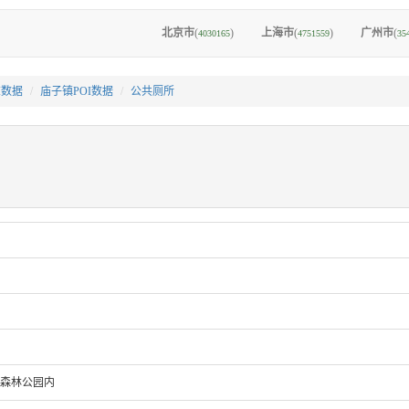
北京市
(
)
上海市
(
)
广州市
(
4030165
4751559
35
I数据
庙子镇POI数据
公共厕所
家森林公园内