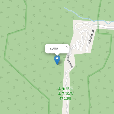
×
公共厕所