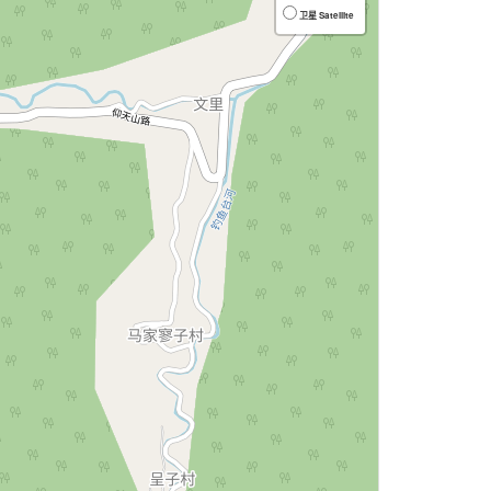
卫星 Satellite