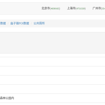
北京市
(
)
上海市
(
)
广州市
(
4030165
4751559
35
I数据
庙子镇POI数据
公共厕所
家森林公园内