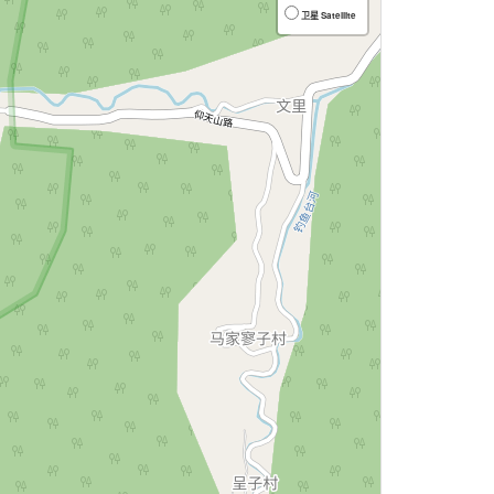
卫星 Satellite