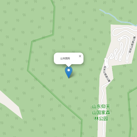
×
公共厕所