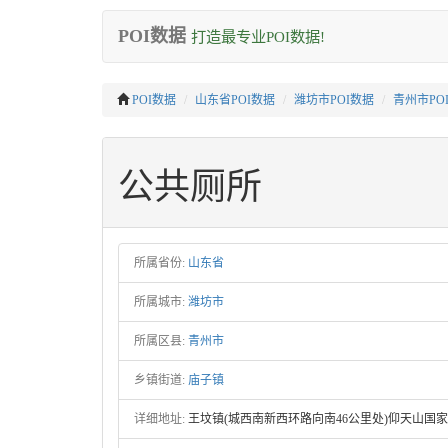
POI数据
打造最专业POI数据!
POI数据
山东省POI数据
潍坊市POI数据
青州市PO
公共厕所
所属省份:
山东省
所属城市:
潍坊市
所属区县:
青州市
乡镇街道:
庙子镇
详细地址:
王坟镇(城西南新西环路向南46公里处)仰天山国