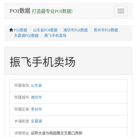
POI数据
打造最专业POI数据!
Toggle
navigation
POI数据
山东省POI数据
潍坊市POI数据
青州市POI数据
东夏镇POI数据
振飞手机卖场
振飞手机卖场
所属省份:
山东省
所属城市:
潍坊市
所属区县:
青州市
乡镇街道:
东夏镇
详细地址:
迎宾大道与桃园路交叉路口西侧