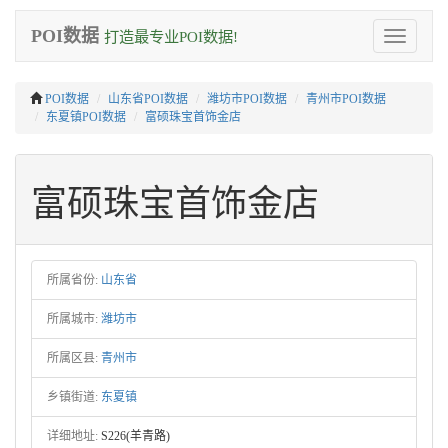
POI数据
打造最专业POI数据!
Toggle
navigation
POI数据
山东省POI数据
潍坊市POI数据
青州市POI数据
东夏镇POI数据
富硕珠宝首饰金店
富硕珠宝首饰金店
所属省份:
山东省
所属城市:
潍坊市
所属区县:
青州市
乡镇街道:
东夏镇
详细地址:
S226(羊青路)