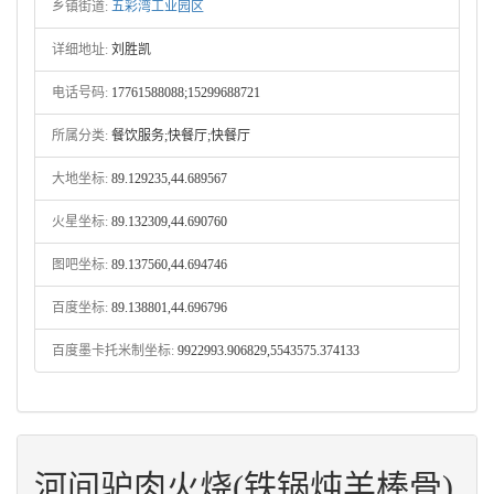
乡镇街道:
五彩湾工业园区
详细地址:
刘胜凯
电话号码:
17761588088;15299688721
所属分类:
餐饮服务;快餐厅;快餐厅
大地坐标:
89.129235,44.689567
火星坐标:
89.132309,44.690760
图吧坐标:
89.137560,44.694746
百度坐标:
89.138801,44.696796
百度墨卡托米制坐标:
9922993.906829,5543575.374133
河间驴肉火烧(铁锅炖羊棒骨)