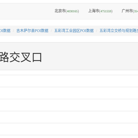
北京市
(
)
上海市
(
)
广州市
(
4030165
4751559
35
OI数据
吉木萨尔县POI数据
五彩湾工业园区POI数据
五彩湾立交桥与规划路
路交叉口