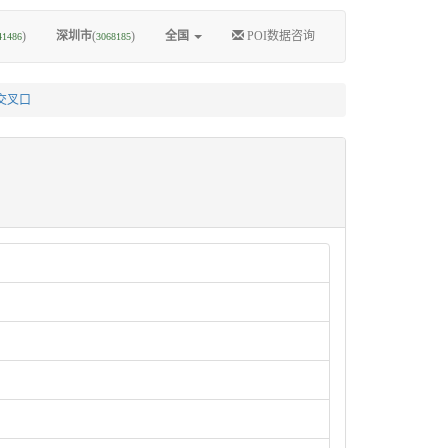
)
深圳市
(
)
全国
POI数据咨询
41486
3068185
交叉口