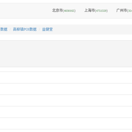
北京市
(
)
上海市
(
)
广州市
(
4030165
4751559
35
I数据
高柳镇POI数据
益健堂