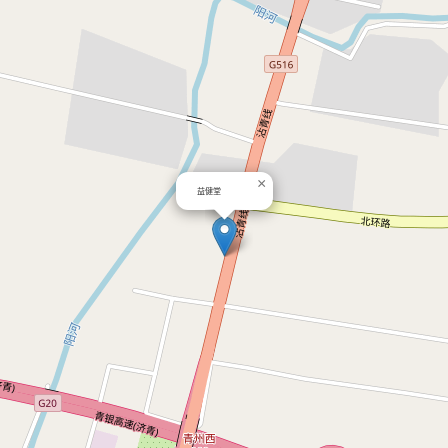
×
益健堂