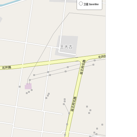
卫星 Satellite