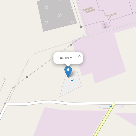
×
宜轩园餐厅