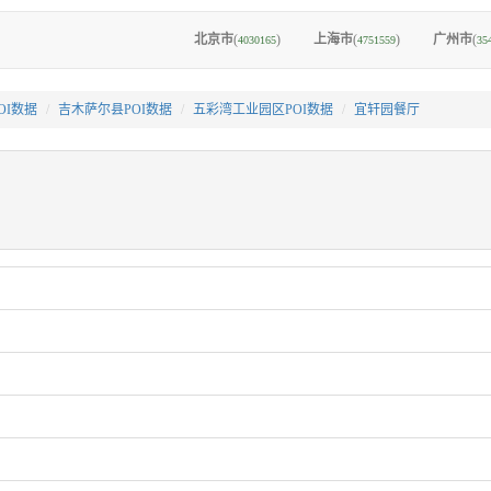
北京市
(
)
上海市
(
)
广州市
(
4030165
4751559
35
OI数据
吉木萨尔县POI数据
五彩湾工业园区POI数据
宜轩园餐厅