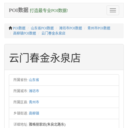
POI数据
打造最专业POI数据!
Toggle
navigation
POI数据
山东省POI数据
潍坊市POI数据
青州市POI数据
高柳镇POI数据
云门春金永泉店
云门春金永泉店
所属省份:
山东省
所属城市:
潍坊市
所属区县:
青州市
乡镇街道:
高柳镇
详细地址:
雅格丽家纺(朱良北路东)