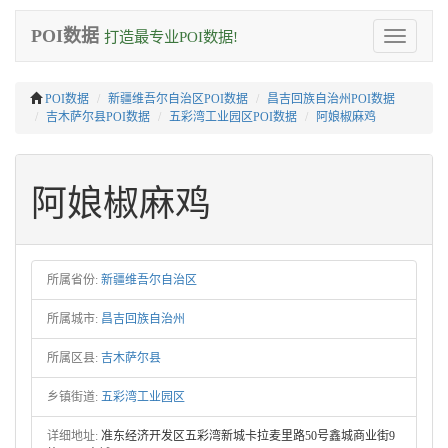
POI数据
打造最专业POI数据!
Toggle
navigation
POI数据
新疆维吾尔自治区POI数据
昌吉回族自治州POI数据
吉木萨尔县POI数据
五彩湾工业园区POI数据
阿娘椒麻鸡
阿娘椒麻鸡
所属省份:
新疆维吾尔自治区
所属城市:
昌吉回族自治州
所属区县:
吉木萨尔县
乡镇街道:
五彩湾工业园区
详细地址:
准东经济开发区五彩湾新城卡拉麦里路50号鑫城商业街9