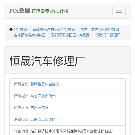
POI数据
打造最专业POI数据!
Toggle
navigation
POI数据
新疆维吾尔自治区POI数据
昌吉回族自治州POI数据
吉木萨尔县POI数据
五彩湾工业园区POI数据
恒晟汽车修理厂
恒晟汽车修理厂
所属省份:
新疆维吾尔自治区
所属城市:
昌吉回族自治州
所属区县:
吉木萨尔县
乡镇街道:
五彩湾工业园区
详细地址:
准东经济技术开发区环城西路465号九洲物流园12栋4