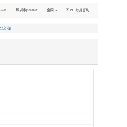
)
深圳市
(
)
全国
POI数据咨询
41486
3068185
公交站)