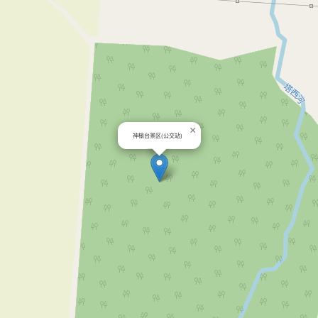
×
神榆台景区(公交站)