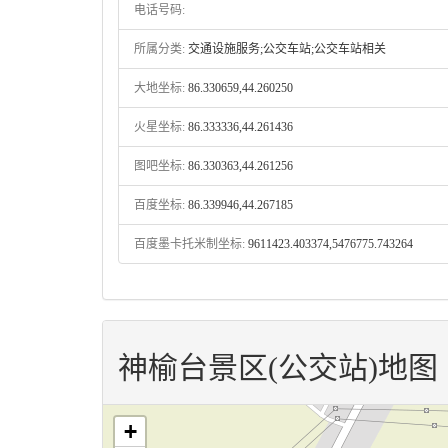
电话号码:
所属分类:
交通设施服务;公交车站;公交车站相关
大地坐标:
86.330659,44.260250
火星坐标:
86.333336,44.261436
图吧坐标:
86.330363,44.261256
百度坐标:
86.339946,44.267185
百度墨卡托米制坐标:
9611423.403374,5476775.743264
神榆台景区(公交站)地图
+