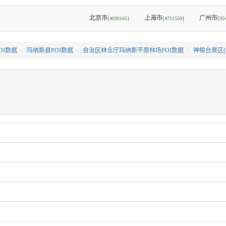
北京市
(
)
上海市
(
)
广州市
(
4030165
4751559
35
OI数据
玛纳斯县POI数据
自治区林业厅玛纳斯平原林场POI数据
神榆台景区(