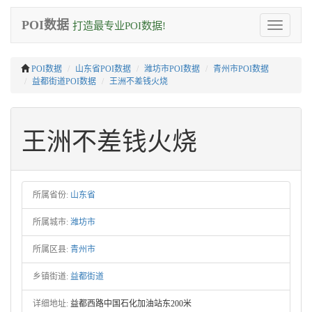
POI数据
打造最专业POI数据!
Toggle
navigation
POI数据
山东省POI数据
潍坊市POI数据
青州市POI数据
益都街道POI数据
王洲不差钱火烧
王洲不差钱火烧
所属省份:
山东省
所属城市:
潍坊市
所属区县:
青州市
乡镇街道:
益都街道
详细地址:
益都西路中国石化加油站东200米