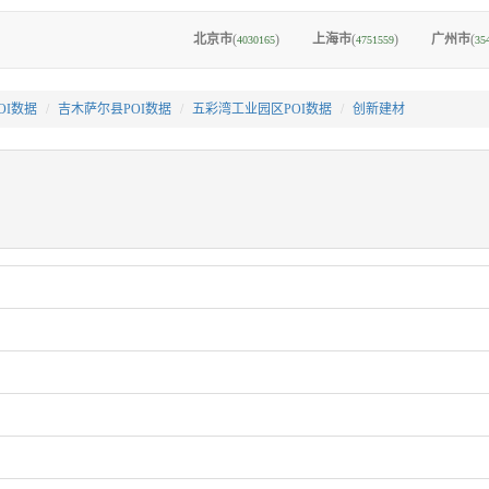
北京市
(
)
上海市
(
)
广州市
(
4030165
4751559
35
OI数据
吉木萨尔县POI数据
五彩湾工业园区POI数据
创新建材