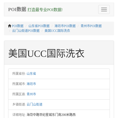
POI数据
打造最专业POI数据!
Toggle
navigation
POI数据
山东省POI数据
潍坊市POI数据
青州市POI数据
云门山街道POI数据
美国UCC国际洗衣
美国UCC国际洗衣
所属省份:
山东省
所属城市:
潍坊市
所属区县:
青州市
乡镇街道:
云门山街道
详细地址:
海岱中路世纪星城东门南200米路西