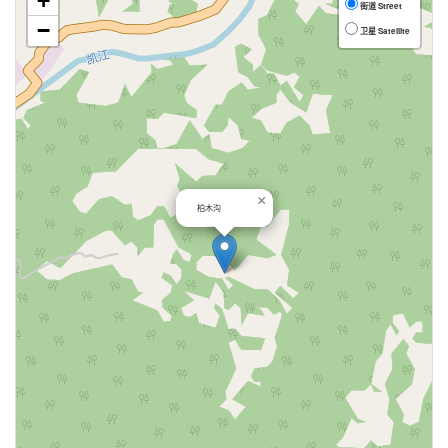
+
街道 Street
−
卫星 Satellite
×
柏木沟