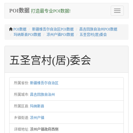
POI数据
打造最专业POI数据!
Toggle
navigation
POI数据
新疆维吾尔自治区POI数据
昌吉回族自治州POI数据
玛纳斯县POI数据
凉州户镇POI数据
五圣宫村(居)委会
五圣宫村(居)委会
所属省份:
新疆维吾尔自治区
所属城市:
昌吉回族自治州
所属区县:
玛纳斯县
乡镇街道:
凉州户镇
详细地址:
凉州户镇政府西侧