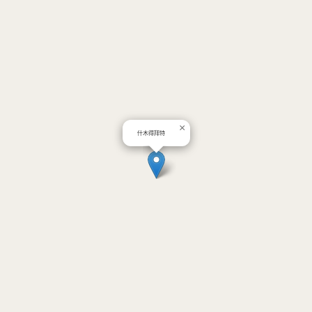
×
什木得拜特