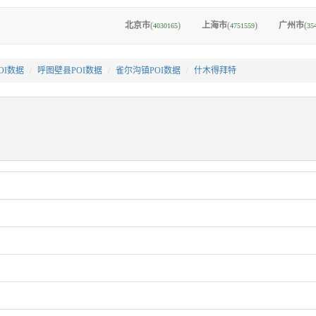
北京市
(
)
上海市
(
)
广州市
(
4030165
4751559
35
OI数据
呼图壁县POI数据
雀尔沟镇POI数据
什木得拜特