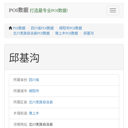
POI数据
打造最专业POI数据!
Toggle
navigation
POI数据
四川省POI数据
绵阳市POI数据
北川羌族自治县POI数据
墩上乡POI数据
邱基沟
邱基沟
所属省份:
四川省
所属城市:
绵阳市
所属区县:
北川羌族自治县
乡镇街道:
墩上乡
详细地址:
北川羌族自治县