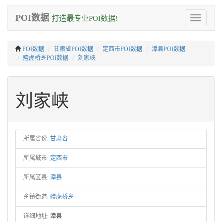
POI数据
打造最专业POI数据!
Toggle
navigation
POI数据
甘肃省POI数据
定西市POI数据
漳县POI数据
殪虎桥乡POI数据
刘家峡
刘家峡
所属省份:
甘肃省
所属城市:
定西市
所属区县:
漳县
乡镇街道:
殪虎桥乡
详细地址:
漳县