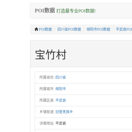
POI数据
打造最专业POI数据!
POI数据
四川省POI数据
绵阳市POI数据
平武县PO
宝竹村
所属省份:
四川省
所属城市:
绵阳市
所属区县:
平武县
乡镇街道:
旧堡羌族乡
详细地址:
平武县