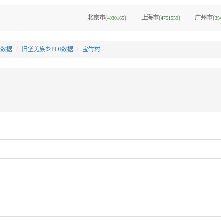
北京市
(
)
上海市
(
)
广州市
(
4030165
4751559
35
I数据
旧堡羌族乡POI数据
宝竹村