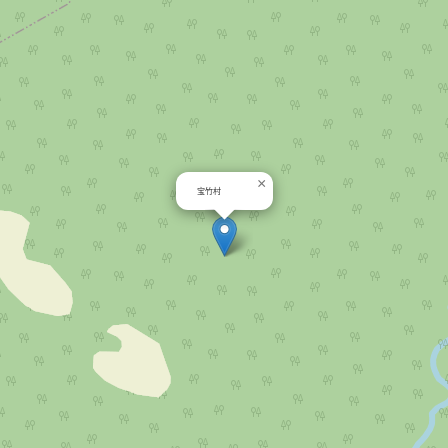
×
宝竹村