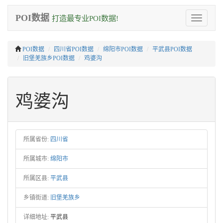
POI数据
打造最专业POI数据!
Toggle
navigation
POI数据
四川省POI数据
绵阳市POI数据
平武县POI数据
旧堡羌族乡POI数据
鸡婆沟
鸡婆沟
所属省份:
四川省
所属城市:
绵阳市
所属区县:
平武县
乡镇街道:
旧堡羌族乡
详细地址:
平武县