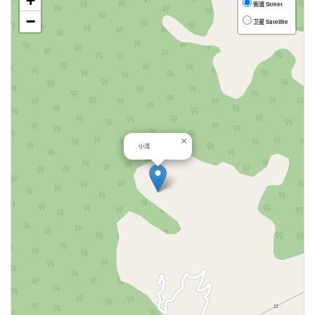
+
街道 Street
−
卫星 Satellite
×
小湾