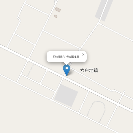
×
玛纳斯县六户地邮政支局