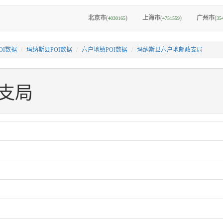
北京市
(
)
上海市
(
)
广州市
(
4030165
4751559
35
OI数据
玛纳斯县POI数据
六户地镇POI数据
玛纳斯县六户地邮政支局
支局