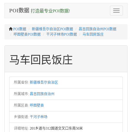
POI数据
打造最专业POI数据!
Toggle
navigation
POI数据
新疆维吾尔自治区POI数据
昌吉回族自治州POI数据
呼图壁县POI数据
干河子林场POI数据
马车回民饭庄
马车回民饭庄
所属省份:
新疆维吾尔自治区
所属城市:
昌吉回族自治州
所属区县:
呼图壁县
乡镇街道:
干河子林场
详细地址:
201乡道与312国道交叉口东南50米