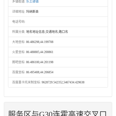
乡镇街道:
乐土驿镇
详细地址:
玛纳斯县
电话号码:
所属分类:
地名地址信息;交通地名;路口名
大地坐标:
86.486298,44.199708
火星坐标:
86.488885,44.200861
图吧坐标:
86.486100,44.201198
百度坐标:
86.495408,44.206854
百度墨卡托米制坐标:
9628729.542352,5467434.429638
服务区与G30连霍高速交叉口