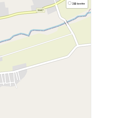
卫星 Satellite