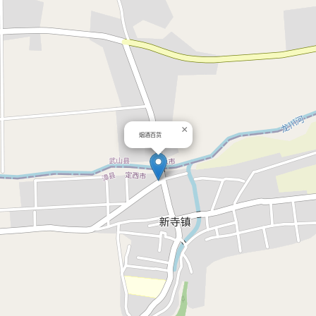
×
烟酒百货