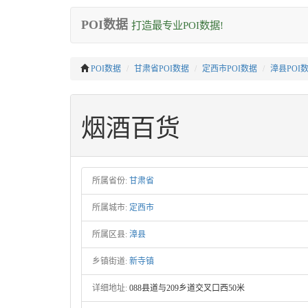
POI数据
打造最专业POI数据!
POI数据
甘肃省POI数据
定西市POI数据
漳县POI
烟酒百货
所属省份:
甘肃省
所属城市:
定西市
所属区县:
漳县
乡镇街道:
新寺镇
详细地址:
088县道与209乡道交叉口西50米