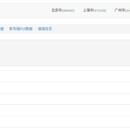
北京市
(
)
上海市
(
)
广州市
(
4030165
4751559
35
数据
新寺镇POI数据
烟酒百货