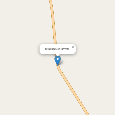
×
169县道与340乡道交叉口