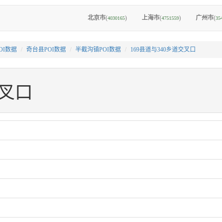
北京市
(
)
上海市
(
)
广州市
(
4030165
4751559
35
OI数据
奇台县POI数据
半截沟镇POI数据
169县道与340乡道交叉口
交叉口