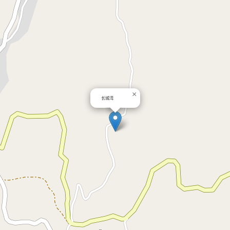
×
长城湾