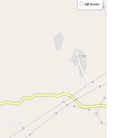
卫星 Satellite