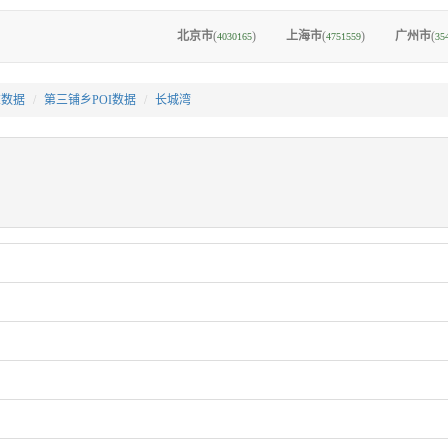
北京市
(
)
上海市
(
)
广州市
(
4030165
4751559
35
I数据
第三铺乡POI数据
长城湾