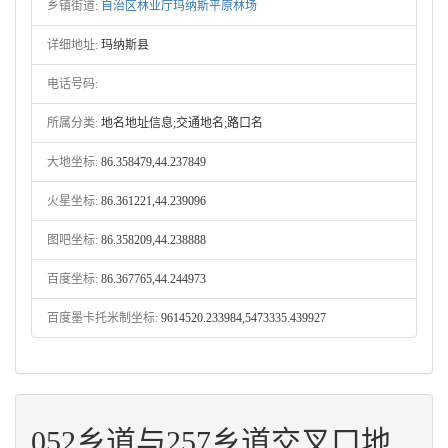
乡镇街道:
自治区林业厅玛纳斯平原林场
详细地址:
玛纳斯县
电话号码:
所属分类:
地名地址信息;交通地名;路口名
大地坐标:
86.358479,44.237849
火星坐标:
86.361221,44.239096
图吧坐标:
86.358209,44.238888
百度坐标:
86.367765,44.244973
百度墨卡托米制坐标:
9614520.233984,5473335.439927
052乡道与257乡道交叉口地