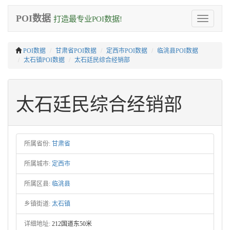
POI数据
打造最专业POI数据!
Toggle
navigation
POI数据
甘肃省POI数据
定西市POI数据
临洮县POI数据
太石镇POI数据
太石廷民综合经销部
太石廷民综合经销部
所属省份:
甘肃省
所属城市:
定西市
所属区县:
临洮县
乡镇街道:
太石镇
详细地址:
212国道东50米