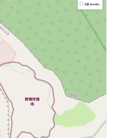
卫星 Satellite