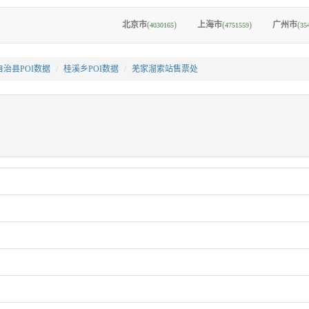
北京市
(
)
上海市
(
)
广州市
(
4030165
4751559
35
治县POI数据
桂溪乡POI数据
羌家溜索站售票处