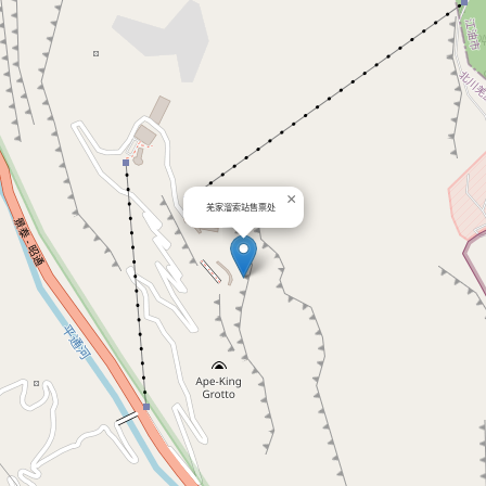
×
羌家溜索站售票处