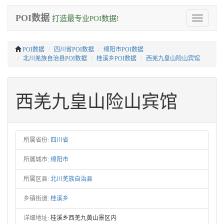
POI数据
打造最专业POI数据!
Toggle
navigation
POI数据
四川省POI数据
绵阳市POI数据
北川羌族自治县POI数据
桂溪乡POI数据
西羌九皇山险山宾馆
西羌九皇山险山宾馆
所属省份:
四川省
所属城市:
绵阳市
所属区县:
北川羌族自治县
乡镇街道:
桂溪乡
详细地址:
桂溪乡西羌九黄山景区内