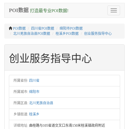
POI数据
打造最专业POI数据!
Toggle
navigation
POI数据
四川省POI数据
绵阳市POI数据
北川羌族自治县POI数据
桂溪乡POI数据
创业服务指导中心
创业服务指导中心
所属省份:
四川省
所属城市:
绵阳市
所属区县:
北川羌族自治县
乡镇街道:
桂溪乡
详细地址:
曲桂路与105省道交叉口东南150米桂溪镇政府附近