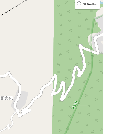
卫星 Satellite