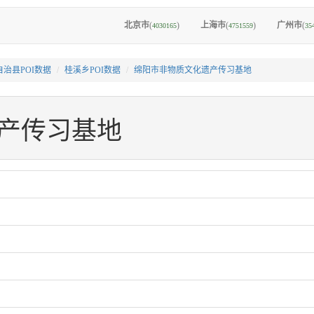
北京市
(
)
上海市
(
)
广州市
(
4030165
4751559
35
治县POI数据
桂溪乡POI数据
绵阳市非物质文化遗产传习基地
产传习基地