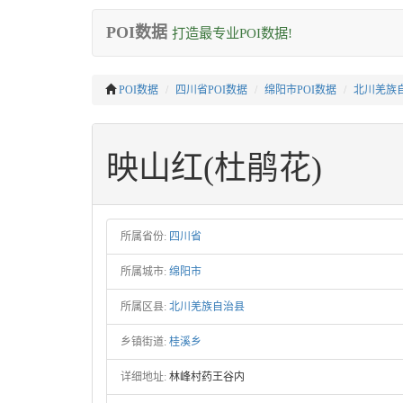
POI数据
打造最专业POI数据!
POI数据
四川省POI数据
绵阳市POI数据
北川羌族自
映山红(杜鹃花)
所属省份:
四川省
所属城市:
绵阳市
所属区县:
北川羌族自治县
乡镇街道:
桂溪乡
详细地址:
林峰村药王谷内