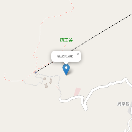
×
映山红(杜鹃花)