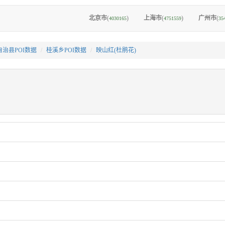
北京市
(
)
上海市
(
)
广州市
(
4030165
4751559
35
治县POI数据
桂溪乡POI数据
映山红(杜鹃花)