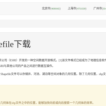
北京市
(
)
上海市
(
)
广州市
(
4030165
4751559
35
file下载
是美国环境系统研究所公司（ESRI）开发的一种空间数据开放格式。[1]该文件格式已经成为了地
在ESRI与其他公司的产品之间进行数据互操作。
如，Shapefile文件可以存储井、河流、湖泊等空间对象的几何位置。除了几何位置，
一个几何体在shp文件之中的位置，能够加快向前或向后搜索一个几何体的效率。