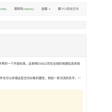
)
深圳市
(
)
全国
POI数据咨询
41486
3068185
理信息软件界的一个开放标准，这表明ESRI公司在全球的地理信息系统
shp文件也可以存储这些空间对象的属性，例如一条河流的名字，一