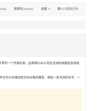
)
深圳市
(
)
全国
POI数据咨询
41486
3068185
理信息软件界的一个开放标准，这表明ESRI公司在全球的地理信息系统
shp文件也可以存储这些空间对象的属性，例如一条河流的名字，一