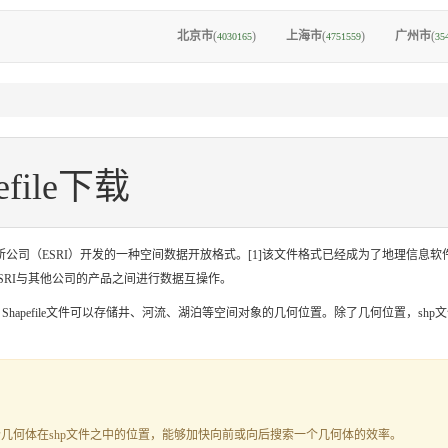
北京市
(
)
上海市
(
)
广州市
(
4030165
4751559
35
file下载
是美国环境系统研究所公司（ESRI）开发的一种空间数据开放格式。[1]该文件格式已经成为了地
在ESRI与其他公司的产品之间进行数据互操作。
如，Shapefile文件可以存储井、河流、湖泊等空间对象的几何位置。除了几何位置，
一个几何体在shp文件之中的位置，能够加快向前或向后搜索一个几何体的效率。