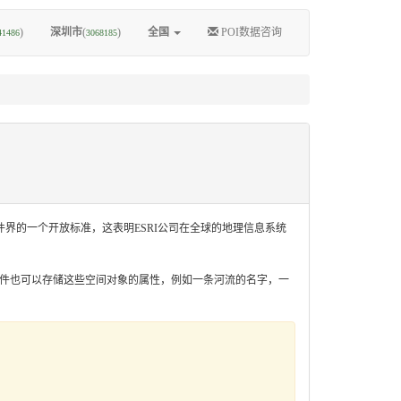
)
深圳市
(
)
全国
POI数据咨询
41486
3068185
理信息软件界的一个开放标准，这表明ESRI公司在全球的地理信息系统
shp文件也可以存储这些空间对象的属性，例如一条河流的名字，一