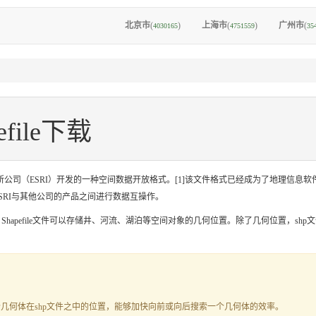
北京市
(
)
上海市
(
)
广州市
(
4030165
4751559
35
file下载
是美国环境系统研究所公司（ESRI）开发的一种空间数据开放格式。[1]该文件格式已经成为了地
在ESRI与其他公司的产品之间进行数据互操作。
如，Shapefile文件可以存储井、河流、湖泊等空间对象的几何位置。除了几何位置，
一个几何体在shp文件之中的位置，能够加快向前或向后搜索一个几何体的效率。