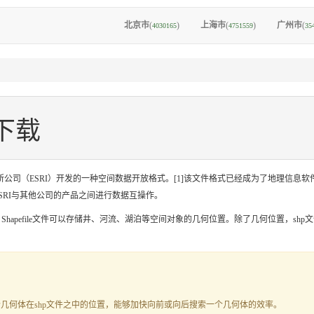
北京市
(
)
上海市
(
)
广州市
(
4030165
4751559
35
e下载
是美国环境系统研究所公司（ESRI）开发的一种空间数据开放格式。[1]该文件格式已经成为了地
在ESRI与其他公司的产品之间进行数据互操作。
如，Shapefile文件可以存储井、河流、湖泊等空间对象的几何位置。除了几何位置，
一个几何体在shp文件之中的位置，能够加快向前或向后搜索一个几何体的效率。