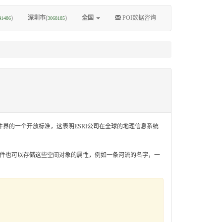
)
深圳市
(
)
全国
POI数据咨询
41486
3068185
理信息软件界的一个开放标准，这表明ESRI公司在全球的地理信息系统
shp文件也可以存储这些空间对象的属性，例如一条河流的名字，一