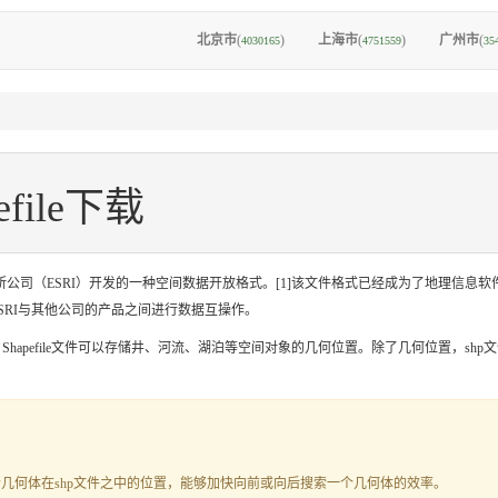
北京市
(
)
上海市
(
)
广州市
(
4030165
4751559
35
file下载
是美国环境系统研究所公司（ESRI）开发的一种空间数据开放格式。[1]该文件格式已经成为了地
在ESRI与其他公司的产品之间进行数据互操作。
如，Shapefile文件可以存储井、河流、湖泊等空间对象的几何位置。除了几何位置，
一个几何体在shp文件之中的位置，能够加快向前或向后搜索一个几何体的效率。