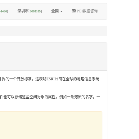
)
深圳市
(
)
全国
POI数据咨询
41486
3068185
理信息软件界的一个开放标准，这表明ESRI公司在全球的地理信息系统
shp文件也可以存储这些空间对象的属性，例如一条河流的名字，一