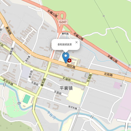
×
泰和装裱装潢