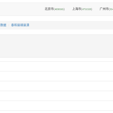
北京市
(
)
上海市
(
)
广州市
(
4030165
4751559
35
I数据
泰和装裱装潢