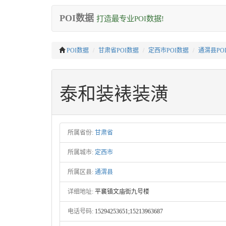
POI数据
打造最专业POI数据!
POI数据
甘肃省POI数据
定西市POI数据
通渭县PO
泰和装裱装潢
所属省份:
甘肃省
所属城市:
定西市
所属区县:
通渭县
详细地址:
平襄镇文庙街九号楼
电话号码:
15294253651;15213963687