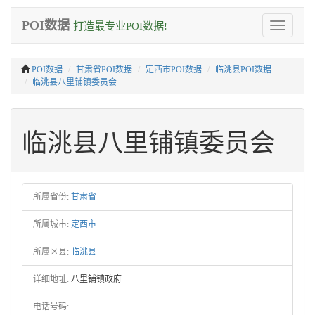
POI数据
打造最专业POI数据!
Toggle
navigation
POI数据
甘肃省POI数据
定西市POI数据
临洮县POI数据
临洮县八里铺镇委员会
临洮县八里铺镇委员会
所属省份:
甘肃省
所属城市:
定西市
所属区县:
临洮县
详细地址:
八里铺镇政府
电话号码: