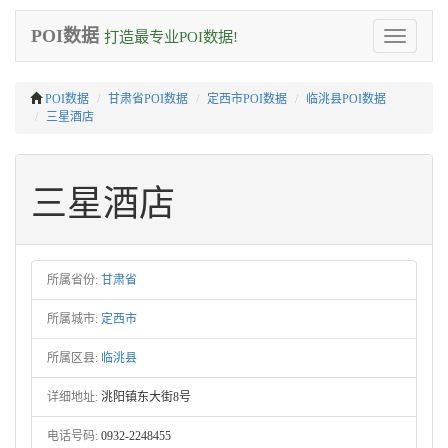
POI数据
打造最专业POI数据!
Toggle
navigation
POI数据
甘肃省POI数据
定西市POI数据
临洮县POI数据
三星酒店
三星酒店
所属省份:
甘肃省
所属城市:
定西市
所属区县:
临洮县
详细地址:
洮阳镇东大街8号
电话号码:
0932-2248455