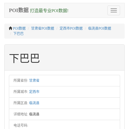
POI数据
打造最专业POI数据!
Toggle
navigation
POI数据
甘肃省POI数据
定西市POI数据
临洮县POI数据
下巴巴
下巴巴
所属省份:
甘肃省
所属城市:
定西市
所属区县:
临洮县
详细地址:
临洮县
电话号码: