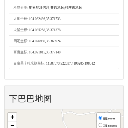
所属分类:
地名地址信息;普通地名;村庄级地名
大地坐标:
104.082486,35.371733
火星坐标:
104.085258,35.371378
图吧坐标:
104.076950,35.363924
百度坐标:
104.091815,35.377148
百度墨卡托米制坐标:
11587573.922637,4190285.198512
下巴巴地图
+
街道 Street
−
卫星 Satellite