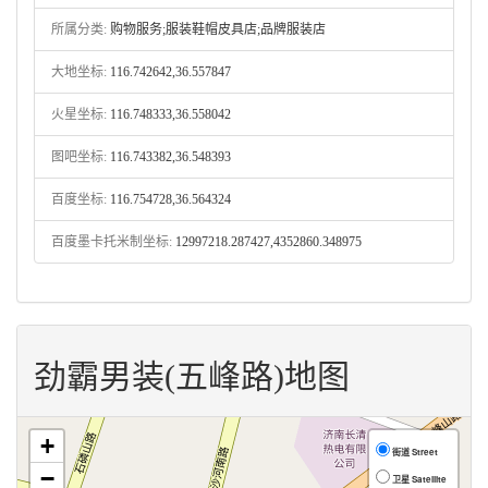
所属分类:
购物服务;服装鞋帽皮具店;品牌服装店
大地坐标:
116.742642,36.557847
火星坐标:
116.748333,36.558042
图吧坐标:
116.743382,36.548393
百度坐标:
116.754728,36.564324
百度墨卡托米制坐标:
12997218.287427,4352860.348975
劲霸男装(五峰路)地图
+
街道 Street
−
卫星 Satellite