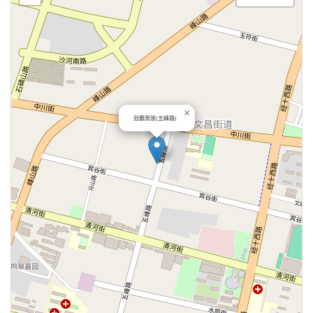
×
劲霸男装(五峰路)